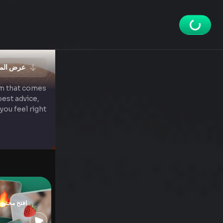
✨ عرض ال
om that comes
best advice,
you feel right
افتح محتوى الخصو