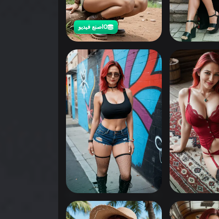
0
اصنع فيديو
0
انقر لرؤية
0
0