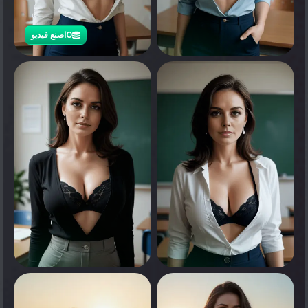
0
اصنع فيديو
0
انقر لرؤية
0
0