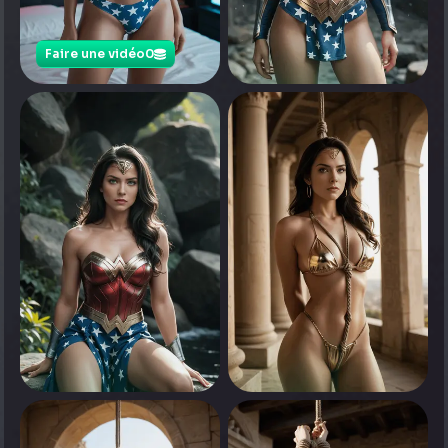
Faire une vidéo
0
0
Appuyez pour voir
0
0