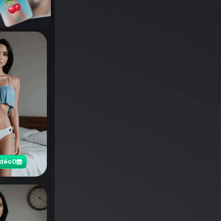
idéo
0