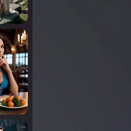
r voir