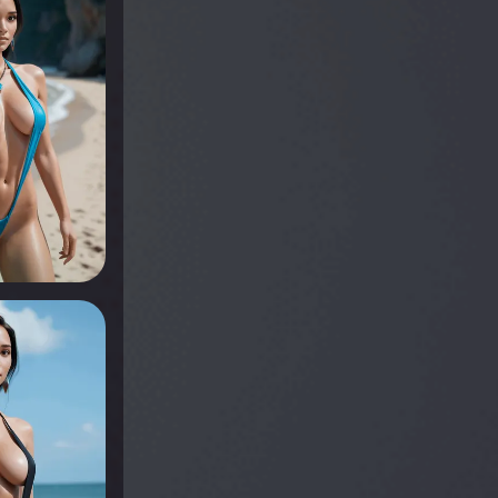
r voir
r voir