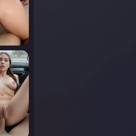
r voir