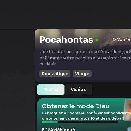
Pocahontas
✨ Voir la
Une beauté sauvage au caractère ardent, prê
enflammer votre passion et à explorer les 
du désir.
Romantique
Vierge
Photos
Vidéos
Obtenez le mode Dieu
Débloquez du contenu entièrement confidentie
gratuitement des photos 10 et des vidéos 5
5 / 24 débloqué