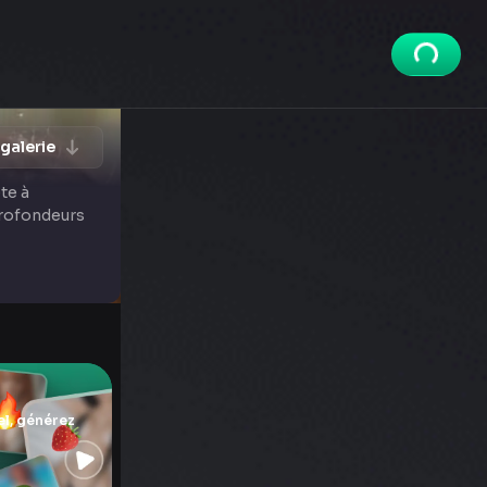
 galerie
te à
profondeurs
l, générez