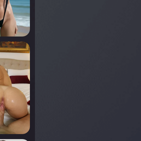
r voir