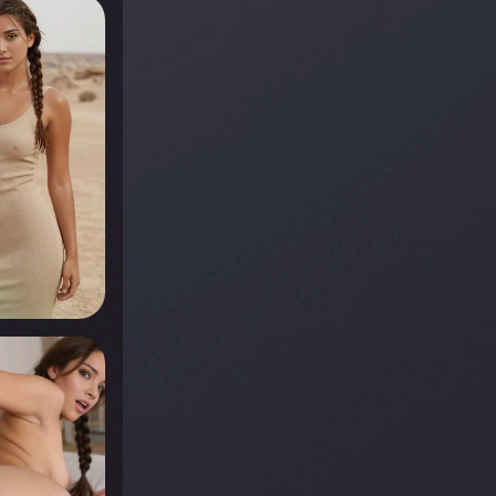
r voir
r voir