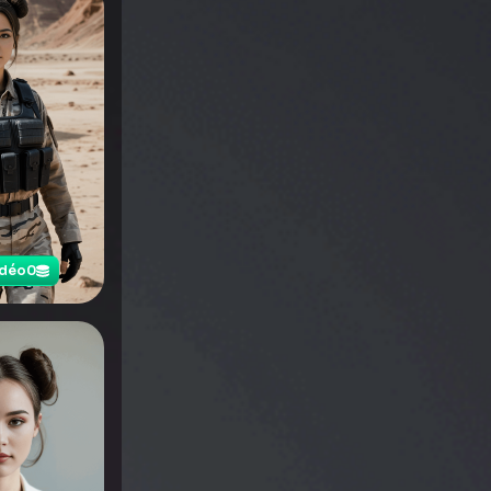
idéo
0