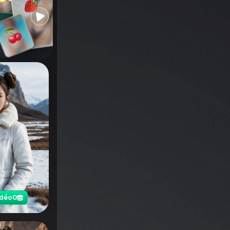
idéo
0