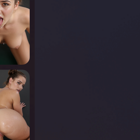
r voir