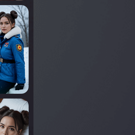
r voir
r voir