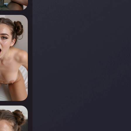
r voir
r voir