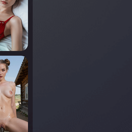
r voir