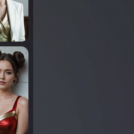
r voir