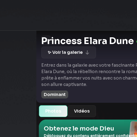
Princess Elara Dune
✨ Voir la galerie
Entrez dans la galaxie avec votre fascinante
Elara Dune, où la rébellion rencontre la roma
prête à enflammer vos nuits avec son charme
son allure captivante.
Dominant
Photos
Vidéos
Obtenez le mode Dieu
Débloquez du contenu entièrement confidentie