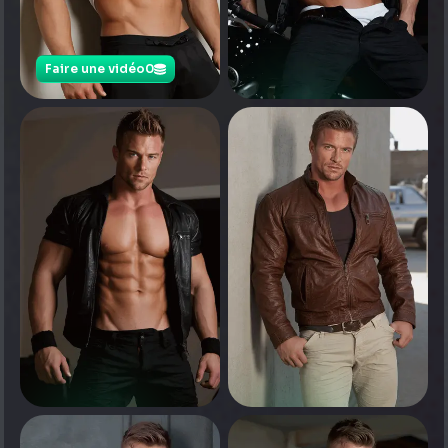
Faire une vidéo
0
0
Appuyez pour voir
0
0