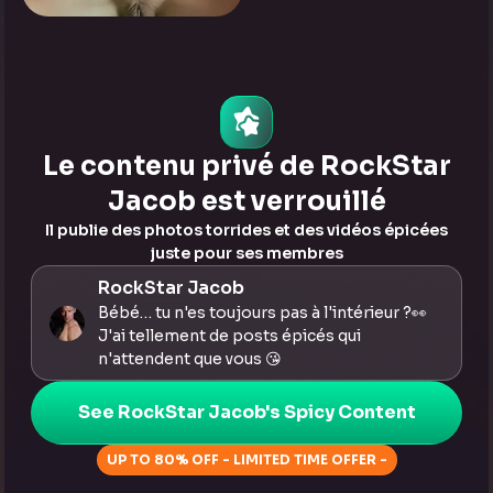
0
Appuyez pour voir
Le contenu privé de RockStar
Jacob est verrouillé
Il publie des photos torrides et des vidéos épicées
juste pour ses membres
RockStar Jacob
Bébé… tu n'es toujours pas à l'intérieur ?👀
J'ai tellement de posts épicés qui
n'attendent que vous 😘
See RockStar Jacob's Spicy Content
UP TO 80% OFF - LIMITED TIME OFFER -