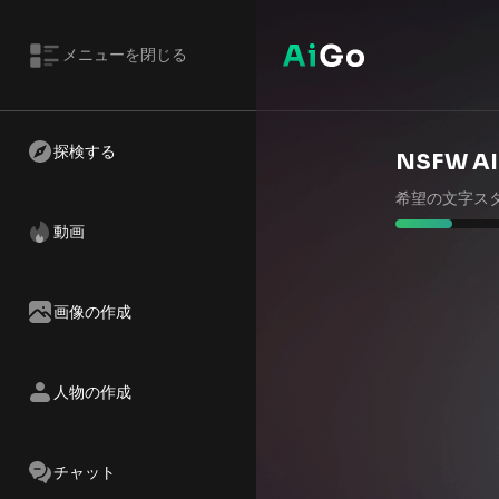
メニューを閉じる
探検する
NSFW 
希望の文字ス
動画
画像の作成
人物の作成
チャット