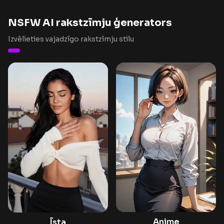
NSFW AI rakstzīmju ģenerators
Izvēlieties vajadzīgo rakstzīmju stilu
Anime
Īsta