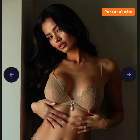
Nav pieaugušo tranzakciju bankas izrakstos
Personalizēts
Nav slēpto maksas • Atcelt jebkurā laikā
🔥
65,756 cilvēki ieguva draudzēni šonedēļ.
🔥