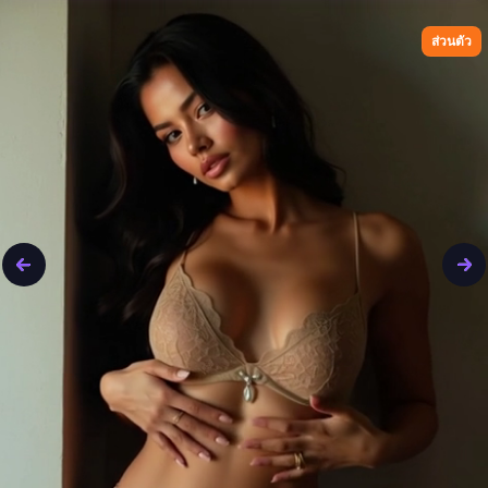
ไม่มีรายการสำหรับผูใหญ่ไำใบแสโดดของธนาคารของคุณ
ส่วนตัว
ไม่มีค่าระหงไว้ • ยกเลิกได้ตลอดเวลา
🔥
65,756 คนได้แฟนสาวสัปดาห์นี้
🔥