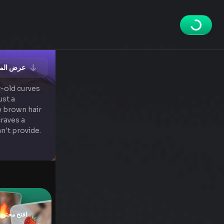
✨ عرض ال
-old curves
ust a
y brown hair
craves a
n't provide.
افتح محتوى الخصو