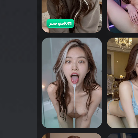
0
اصنع فيديو
0
انقر لرؤية
0
0