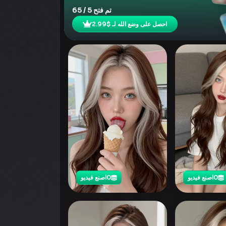
تم فتح 5 / 65
احصل على وضع الله لـ $2.99
0
اصنع فيديو
0
اصنع فيديو